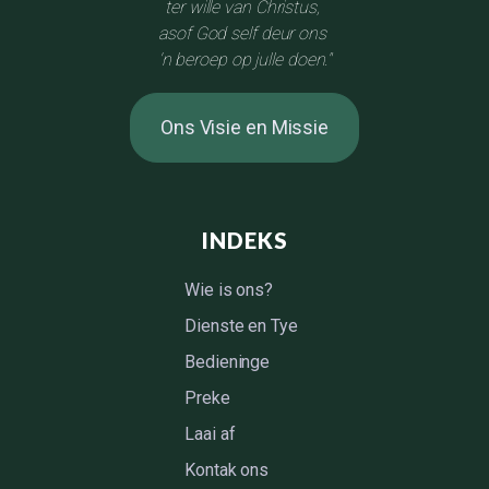
ter wille van Christus,
asof God self deur ons
'n beroep op julle doen."
Ons Visie en Missie
INDEKS
Wie is ons?
Dienste en Tye
Bedieninge
Preke
Laai af
Kontak ons