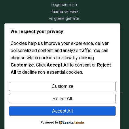
opgeneem en
daarna verwerk
vir goeie gehalte.
We respect your privacy
Cookies help us improve your experience, deliver
068 858 4571
personalized content, and analyze traffic. You can
choose which cookies to allow by clicking
Customize
. Click
Accept All
to consent or
Reject
info@christensentrum.co.za
All
to decline non-essential cookies.
Customize
Reject All
Accept All
Powered by
copyright 2025 christensentrum alle regte voorbehou