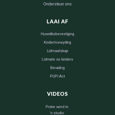
Ondersteun ons
LAAI AF
Huweliksbevestiging
Kindertoewyding
Lidmaatskap
Lidmate se kinders
Berading
POPI Act
VIDEOS
Preke word in
'n studio