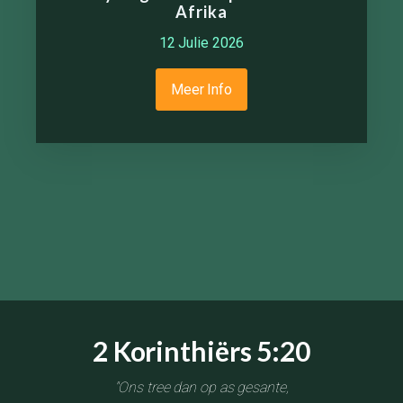
Afrika
12 Julie 2026
Meer Info
2 Korinthiërs 5:20
"Ons tree dan op as gesante,