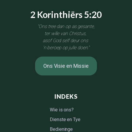
2 Korinthiërs 5:20
"Ons tree dan op as gesante,
ter wille van Christus,
asof God self deur ons
'n beroep op julle doen."
Ons Visie en Missie
INDEKS
Wie is ons?
Dienste en Tye
Bedieninge