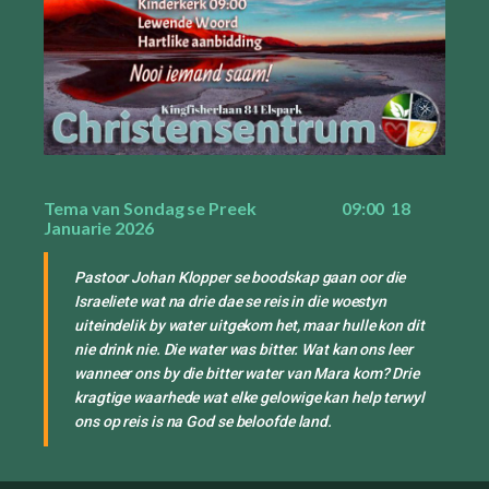
Tema van Sondag se Preek 09:00 18
Januarie 2026
Pastoor Johan Klopper se boodskap gaan oor die
Israeliete wat na drie dae se reis in die woestyn
uiteindelik by water uitgekom het, maar hulle kon dit
nie drink nie. Die water was bitter. Wat kan ons leer
wanneer ons by die bitter water van Mara kom? Drie
kragtige waarhede wat elke gelowige kan help terwyl
ons op reis is na God se beloofde land.