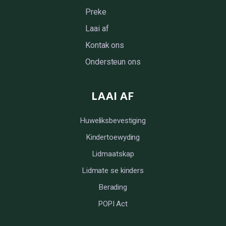
Preke
Laai af
Kontak ons
Ondersteun ons
LAAI AF
Huweliksbevestiging
Kindertoewyding
Lidmaatskap
Lidmate se kinders
Berading
POPI Act